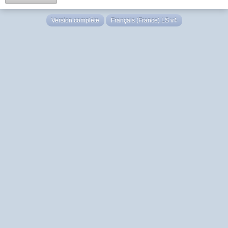
Version complète
Français (France) LS v4