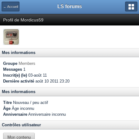
LS forums
← Accueil
Profil de Mordicus59
Mes informations
Groupe
Members
Messages
1
Inscrit(e) (le)
03-août 11
Dernière activité
août 10 2011 23:20
Mes informations
Titre
Nouveau / peu actif
Âge
Âge inconnu
Anniversaire
Anniversaire inconnu
Contrôles utilisateur
Mon contenu