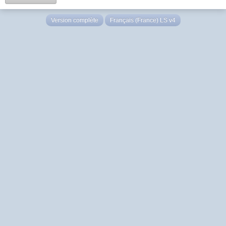
Version complète
Français (France) LS v4