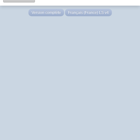
Version complète
Français (France) LS v4