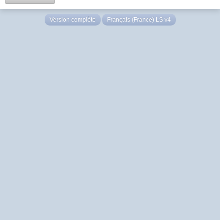
Version complète
Français (France) LS v4