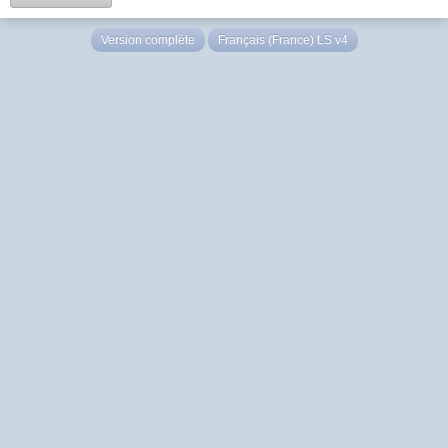
Version complète
Français (France) LS v4