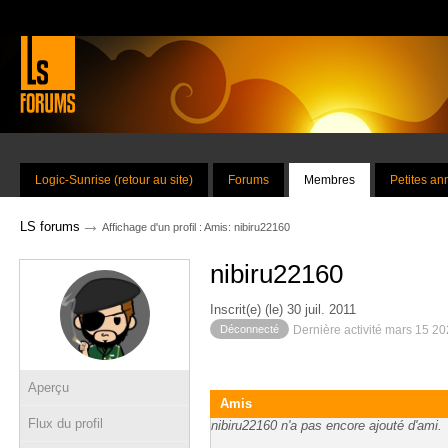
Logic-Sunrise (retour au site)
Forums
Membres
Petites a
→
LS forums
Affichage d'un profil : Amis: nibiru22160
nibiru22160
Inscrit(e) (le) 30 juil. 2011
Déconnecté
Dernière activité mars 15 2
Aperçu
Amis
Flux du profil
nibiru22160 n'a pas encore ajouté d'ami.