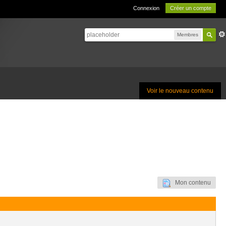
Connexion
Créer un compte
Membres
Voir le nouveau contenu
Mon contenu