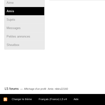
Aime
Amis
Sujets
Messages
Petites annonces
Shoutbox
→
LS forums
Affichage d'un profil : Amis: nibiru22160
Changer le thème
Français (France) LS v4
Aide