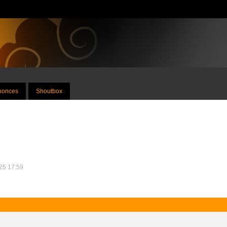
nnonces
Shoutbox
025 17:59