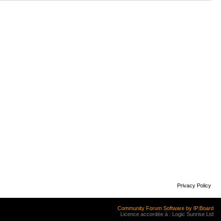
Privacy Policy
Community Forum Software by IP.Board
Licence accordée à : Logic Sunrise Ltd