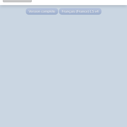
Version complète
Français (France) LS v4