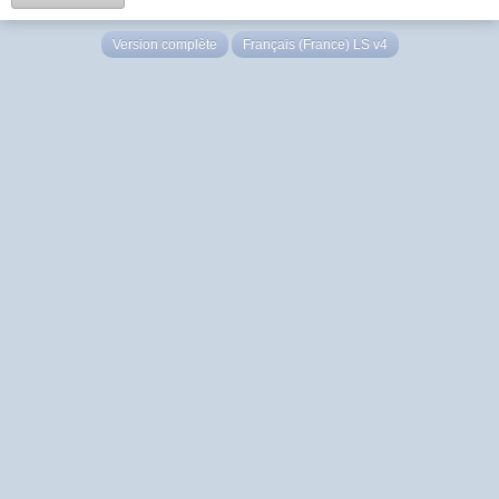
Version complète
Français (France) LS v4