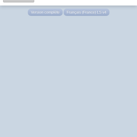
Version complète
Français (France) LS v4