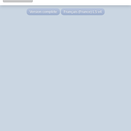
Version complète
Français (France) LS v4