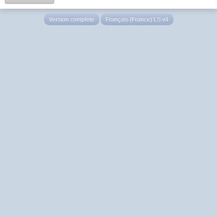
Version complète
Français (France) LS v4