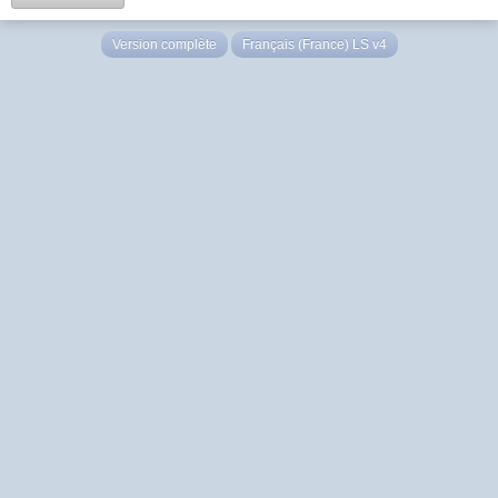
Version complète
Français (France) LS v4