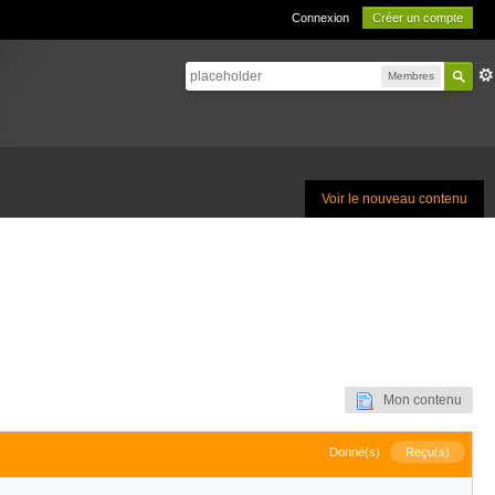
Connexion
Créer un compte
Membres
Voir le nouveau contenu
Mon contenu
Donné(s)
Reçu(s)