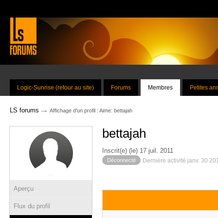
Logic-Sunrise (retour au site)
Forums
Membres
Petites a
→
LS forums
Affichage d'un profil : Aime: bettajah
bettajah
Inscrit(e) (le) 17 juil. 2011
Déconnecté
Dernière activité janv. 30 2
Aperçu
Flux du profil