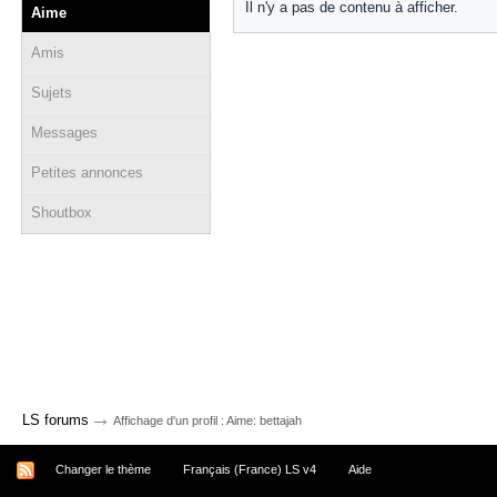
Il n'y a pas de contenu à afficher.
Aime
Amis
Sujets
Messages
Petites annonces
Shoutbox
→
LS forums
Affichage d'un profil : Aime: bettajah
Changer le thème
Français (France) LS v4
Aide