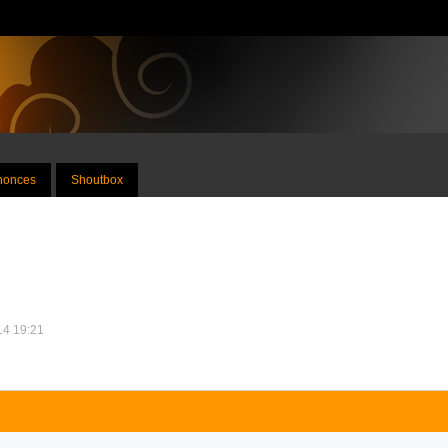
nnonces
Shoutbox
014 19:21