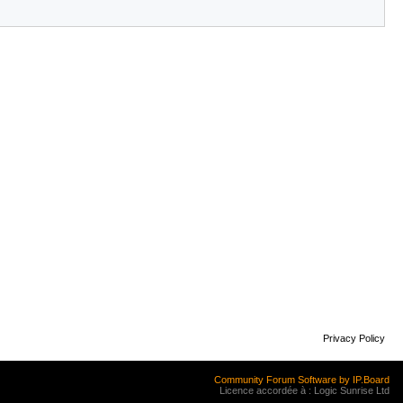
Privacy Policy
Community Forum Software by IP.Board
Licence accordée à : Logic Sunrise Ltd