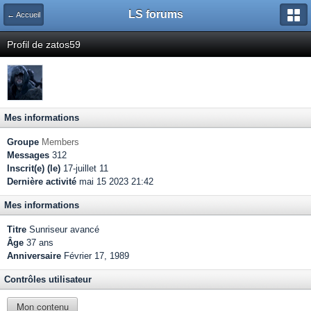
LS forums
← Accueil
Profil de zatos59
Mes informations
Groupe
Members
Messages
312
Inscrit(e) (le)
17-juillet 11
Dernière activité
mai 15 2023 21:42
Mes informations
Titre
Sunriseur avancé
Âge
37 ans
Anniversaire
Février 17, 1989
Contrôles utilisateur
Mon contenu