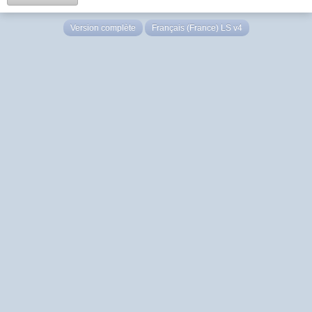
Version complète
Français (France) LS v4