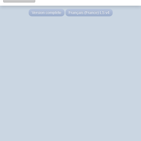
Version complète
Français (France) LS v4