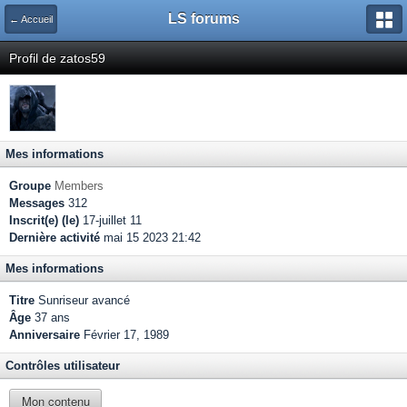
LS forums
← Accueil
Profil de zatos59
Mes informations
Groupe
Members
Messages
312
Inscrit(e) (le)
17-juillet 11
Dernière activité
mai 15 2023 21:42
Mes informations
Titre
Sunriseur avancé
Âge
37 ans
Anniversaire
Février 17, 1989
Contrôles utilisateur
Mon contenu