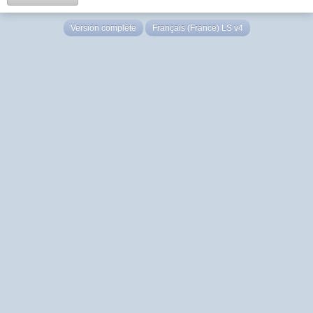
Version complète
Français (France) LS v4