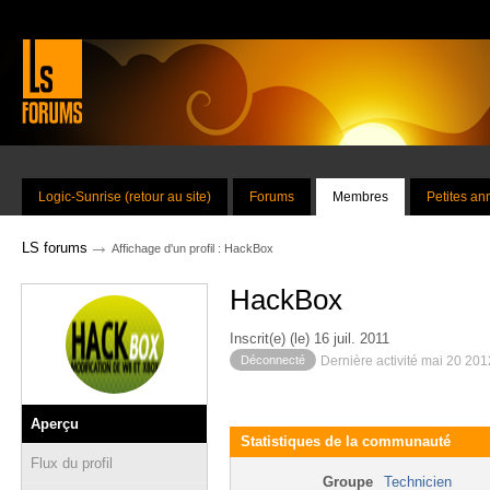
Logic-Sunrise (retour au site)
Forums
Membres
Petites a
→
LS forums
Affichage d'un profil : HackBox
HackBox
Inscrit(e) (le) 16 juil. 2011
Déconnecté
Dernière activité mai 20 20
Aperçu
Statistiques de la communauté
Flux du profil
Groupe
Technicien