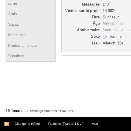
Aime
Messages
148
Visites sur le profil
13 862
Amis
Titre
Sunriseur
Âge
Âge inconnu
Sujets
Anniversaire
Anniversaire inc
Messages
Sexe
Homme
Lieu
Allauch (13)
Petites annonces
Shoutbox
→
LS forums
Affichage d'un profil : HackBox
Changer le thème
Français (France) LS v4
Aide