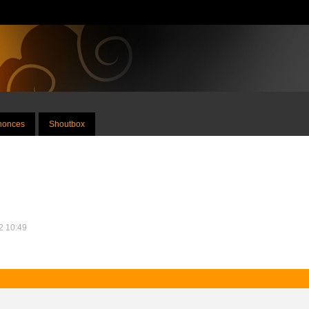
nnonces
Shoutbox
12 10:49