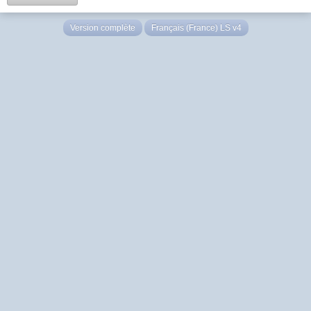
Version complète
Français (France) LS v4