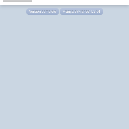
Version complète
Français (France) LS v4