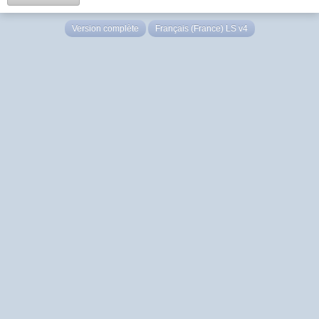
Version complète
Français (France) LS v4