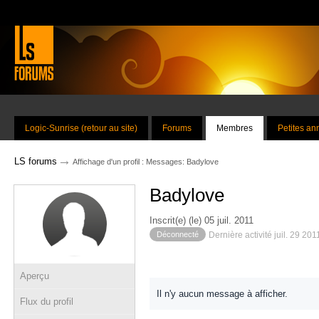
Logic-Sunrise (retour au site)
Forums
Membres
Petites a
→
LS forums
Affichage d'un profil : Messages: Badylove
Badylove
Inscrit(e) (le) 05 juil. 2011
Déconnecté
Dernière activité juil. 29 20
Aperçu
Il n'y aucun message à afficher.
Flux du profil