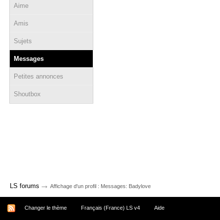
Aime
Amis
Sujets
Messages
Petites annonces
Shoutbox
→
LS forums
Affichage d'un profil : Messages: Badylove
Changer le thème
Français (France) LS v4
Aide