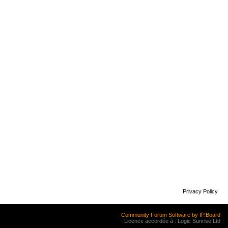
Privacy Policy
Community Forum Software by IP.Board
Licence accordée à : Logic Sunrise Ltd