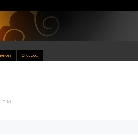
nnonces
Shoutbox
11 21:59