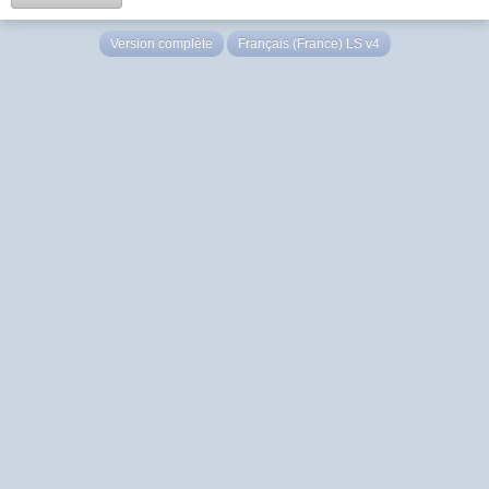
Version complète
Français (France) LS v4