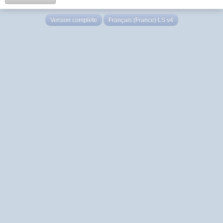
Version complète
Français (France) LS v4