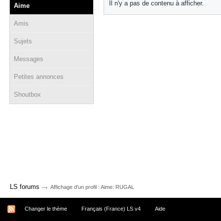
Il n'y a pas de contenu à afficher.
Aime
Amis
Sujets
Messages
Petites annonces
Shoutbox
→
LS forums
Affichage d'un profil : Aime: RUGAL
Changer le thème
Français (France) LS v4
Aide