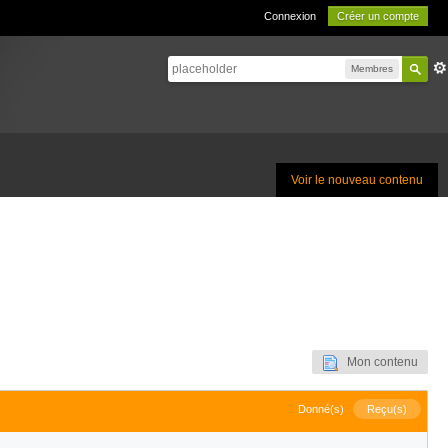
Connexion
Créer un compte
Membres
Voir le nouveau contenu
Mon contenu
Donné(s)
Reçu(s)