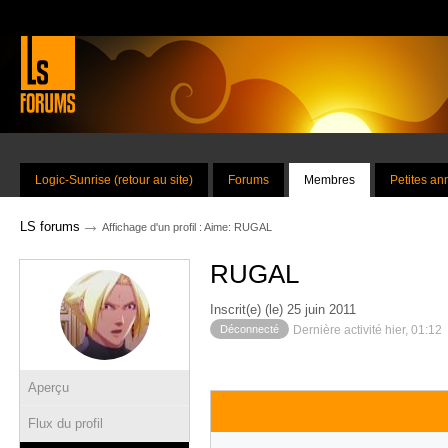
Logic-Sunrise (retour au site)
Forums
Membres
Petites a
→
LS forums
Affichage d'un profil : Aime: RUGAL
RUGAL
Inscrit(e) (le) 25 juin 2011
Déconnecté
Dernière activité hier, 01:12
Aperçu
Flux du profil