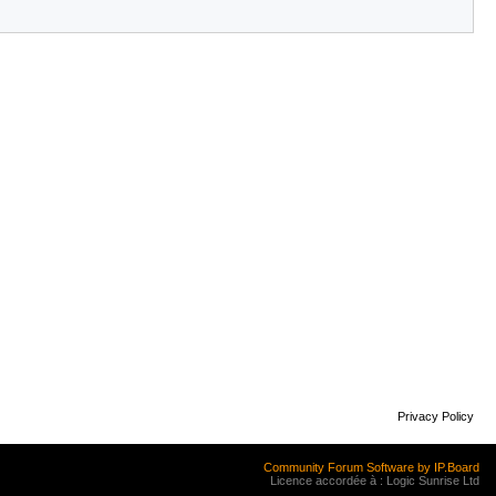
Privacy Policy
Community Forum Software by IP.Board
Licence accordée à : Logic Sunrise Ltd