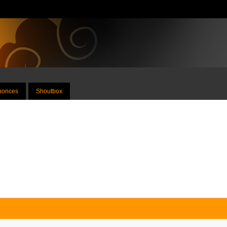
nnonces
Shoutbox