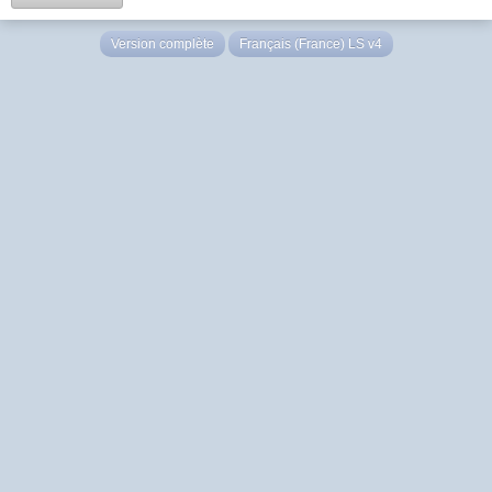
Version complète
Français (France) LS v4