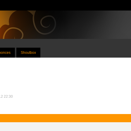
nnonces
Shoutbox
012 22:30