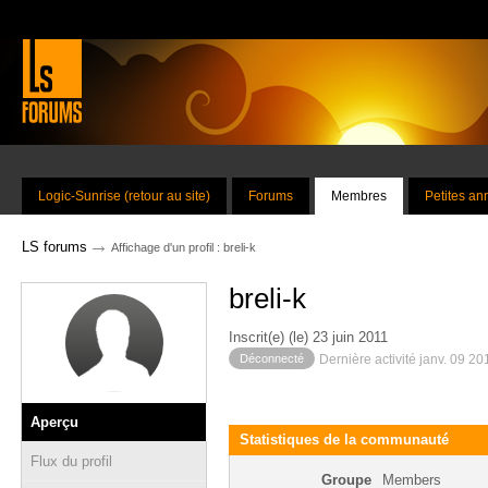
Logic-Sunrise (retour au site)
Forums
Membres
Petites a
→
LS forums
Affichage d'un profil : breli-k
breli-k
Inscrit(e) (le) 23 juin 2011
Déconnecté
Dernière activité janv. 09 2
Aperçu
Statistiques de la communauté
Flux du profil
Groupe
Members