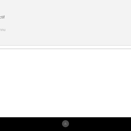
tif
onnu