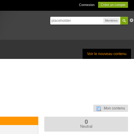
Connexion
Créer un compte
Membres
Voir le nouveau contenu
Mon contenu
0
Neutral