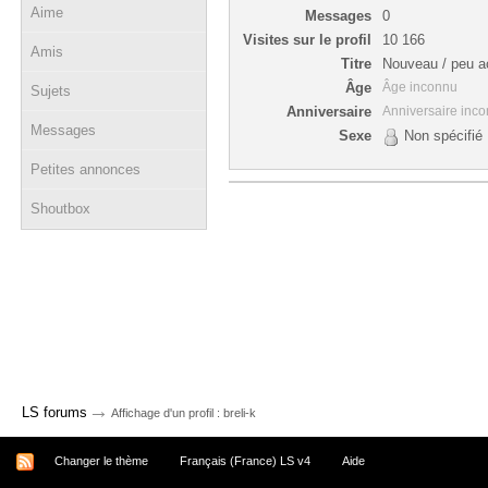
Aime
Messages
0
Visites sur le profil
10 166
Amis
Titre
Nouveau / peu ac
Âge
Âge inconnu
Sujets
Anniversaire
Anniversaire inc
Messages
Sexe
Non spécifié
Petites annonces
Shoutbox
→
LS forums
Affichage d'un profil : breli-k
Changer le thème
Français (France) LS v4
Aide