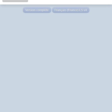
Version complète
Français (France) LS v4