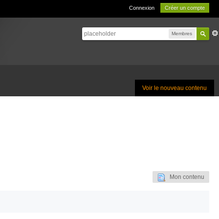
Connexion
Créer un compte
Membres
Voir le nouveau contenu
Mon contenu