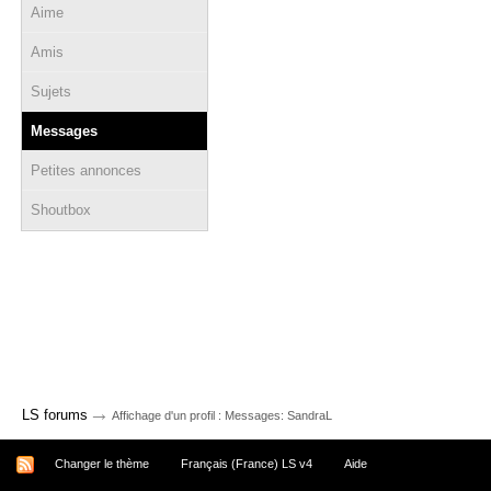
Aime
Amis
Sujets
Messages
Petites annonces
Shoutbox
→
LS forums
Affichage d'un profil : Messages: SandraL
Changer le thème
Français (France) LS v4
Aide