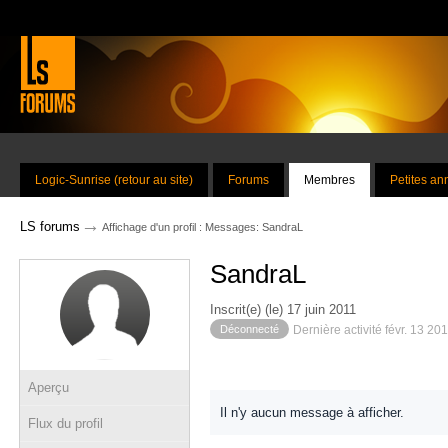
Logic-Sunrise (retour au site)
Forums
Membres
Petites a
→
LS forums
Affichage d'un profil : Messages: SandraL
SandraL
Inscrit(e) (le) 17 juin 2011
Déconnecté
Dernière activité févr. 13 20
Aperçu
Il n'y aucun message à afficher.
Flux du profil