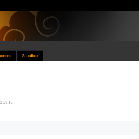
nnonces
Shoutbox
12 19:16