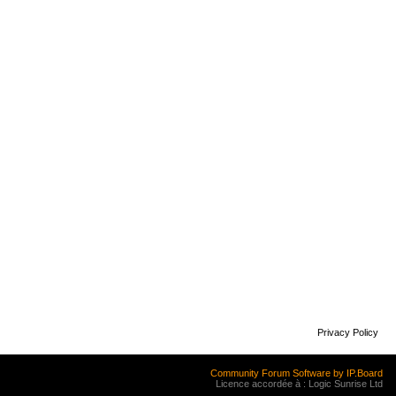
Privacy Policy
Community Forum Software by IP.Board
Licence accordée à : Logic Sunrise Ltd