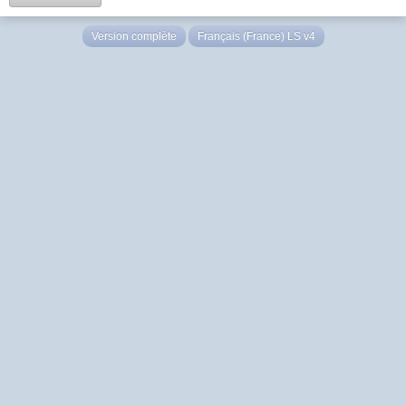
Version complète
Français (France) LS v4