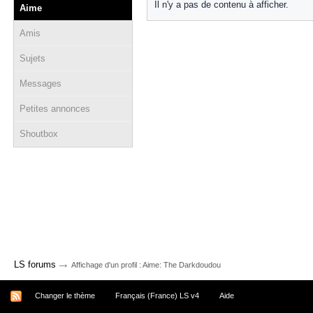
Il n'y a pas de contenu à afficher.
Aime
Amis
Sujets
Messages
Petites annonces
Shoutbox
→
LS forums
Affichage d'un profil : Aime: The Darkdoudou
Changer le thème
Français (France) LS v4
Aide