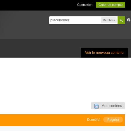
Connexion
Créer un compte
Membres
Voir le nouveau contenu
Mon contenu
Donné(s)
Reçu(s)