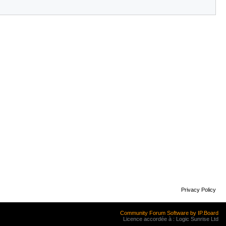
Privacy Policy
Community Forum Software by IP.Board
Licence accordée à : Logic Sunrise Ltd