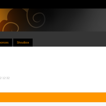
nnonces
Shoutbox
12 12:32