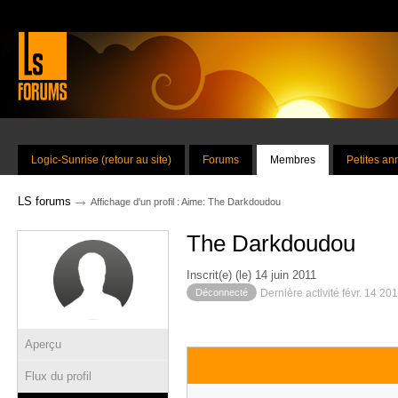
Logic-Sunrise (retour au site)
Forums
Membres
Petites a
→
LS forums
Affichage d'un profil : Aime: The Darkdoudou
The Darkdoudou
Inscrit(e) (le) 14 juin 2011
Déconnecté
Dernière activité févr. 14 20
Aperçu
Flux du profil