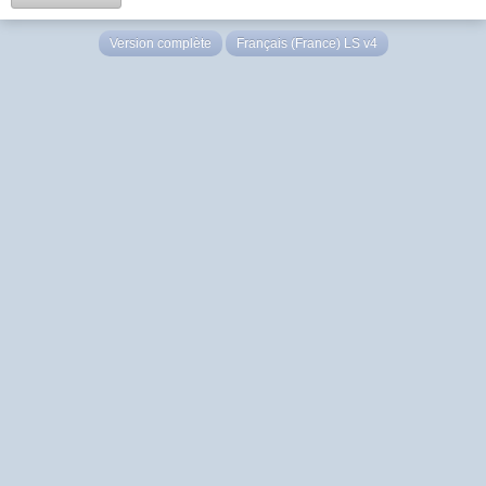
Version complète
Français (France) LS v4