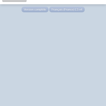
Version complète
Français (France) LS v4