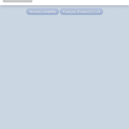
Version complète
Français (France) LS v4