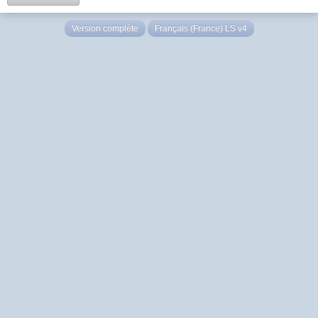
Version complète
Français (France) LS v4