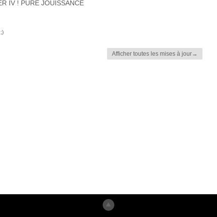
R IV ! PURE JOUISSANCE
;)
Afficher toutes les mises à jour→