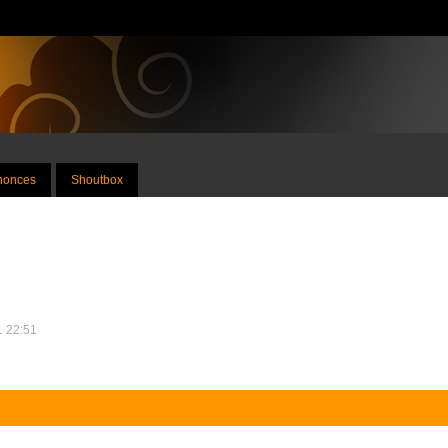
nnonces
Shoutbox
11 22:51