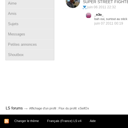
SUPER STREET FIGHTE
Aime
juin 06 2011 22:32
Amis
_n3o_
bah oui, surtout au stick 
juin 07 2011 00:19
Sujets
Messages
Petites annonces
Shoutbox
→
LS forums
Affichage d'un profil : Flux du profil: xSeifOx
Changer le thème
Français (France) LS v4
Aide