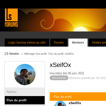
Logic-Sunrise (retour au site)
Forums
Membres
Petites a
→
LS forums
Affichage d'un profil : Flux du profil: xSeifOx
xSeifOx
Inscrit(e) (le) 06 juin 2011
Déconnecté
Dernière activité juil. 06 20
Aperçu
Flux du profil
Flux du profil
xSeifOx