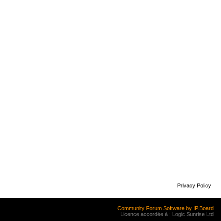
Privacy Policy
Community Forum Software by IP.Board
Licence accordée à : Logic Sunrise Ltd