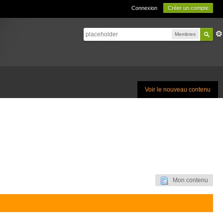
Connexion
Créer un compte
Membres
Voir le nouveau contenu
Mon contenu