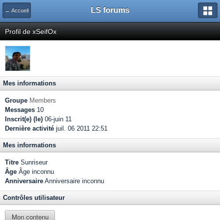
LS forums
← Accueil
Profil de xSeifOx
Mes informations
Groupe
Members
Messages
10
Inscrit(e) (le)
06-juin 11
Dernière activité
juil. 06 2011 22:51
Mes informations
Titre
Sunriseur
Âge
Âge inconnu
Anniversaire
Anniversaire inconnu
Contrôles utilisateur
Mon contenu