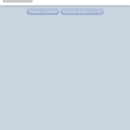
Version complète
Français (France) LS v4