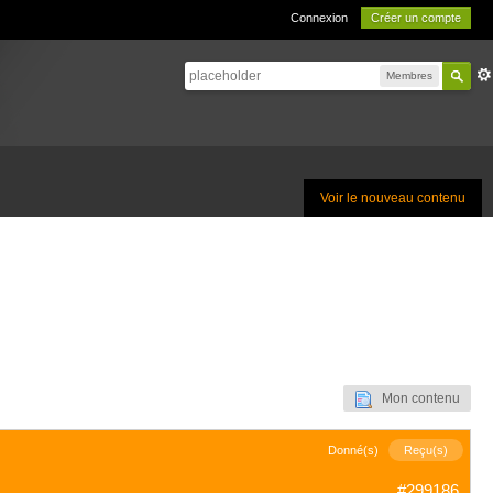
Connexion
Créer un compte
Membres
Voir le nouveau contenu
Mon contenu
Donné(s)
Reçu(s)
#299186