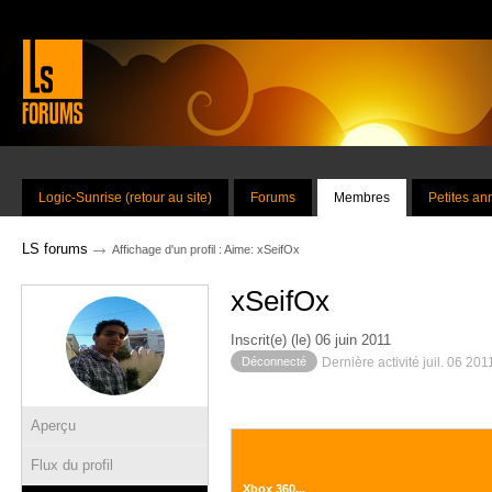
Logic-Sunrise (retour au site)
Forums
Membres
Petites a
→
LS forums
Affichage d'un profil : Aime: xSeifOx
xSeifOx
Inscrit(e) (le) 06 juin 2011
Déconnecté
Dernière activité juil. 06 20
Aperçu
Flux du profil
Xbox 360...