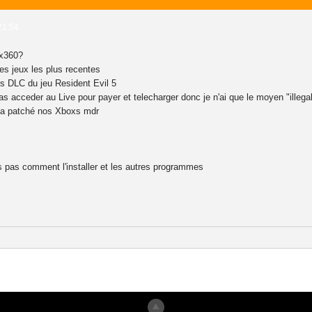
21:54
ox360?
les jeux les plus recentes
les DLC du jeu Resident Evil 5
as acceder au Live pour payer et telecharger donc je n'ai que le moyen "illega
n a patché nos Xboxs mdr
s pas comment l'installer et les autres programmes