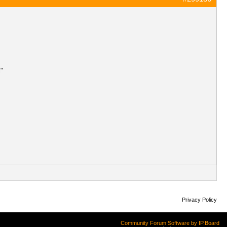
l"
Privacy Policy
Community Forum Software by IP.Board