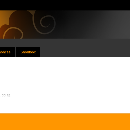
nnonces
Shoutbox
11 22:51