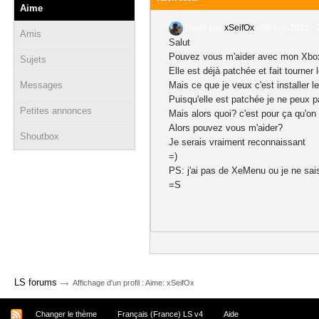
Aime
Posté par
xSeifOx
-
06 juin 2011 - 
Amis
Salut
Pouvez vous m'aider avec mon Xb
Sujets
Elle est déjà patchée et fait tourner 
Messages
Mais ce que je veux c'est installer 
Puisqu'elle est patchée je ne peux p
Petites annonces
Mais alors quoi? c'est pour ça qu'o
Alors pouvez vous m'aider?
Shoutbox
Je serais vraiment reconnaissant
=)
PS: j'ai pas de XeMenu ou je ne sai
=S
→
LS forums
Affichage d'un profil : Aime: xSeifOx
Changer le thème
Français (France) LS v4
Aide