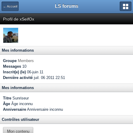
LS forums
← Accueil
Profil de xSeifOx
Mes informations
Groupe
Members
Messages
10
Inscrit(e) (le)
06-juin 11
Dernière activité
juil. 06 2011 22:51
Mes informations
Titre
Sunriseur
Âge
Âge inconnu
Anniversaire
Anniversaire inconnu
Contrôles utilisateur
Mon contenu