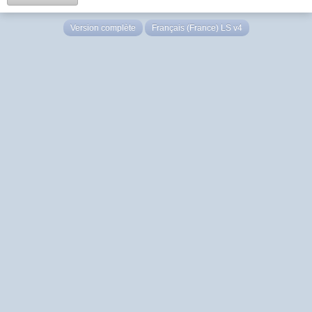
Version complète
Français (France) LS v4