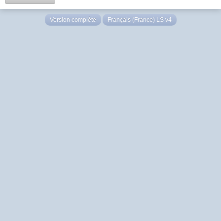
Version complète
Français (France) LS v4