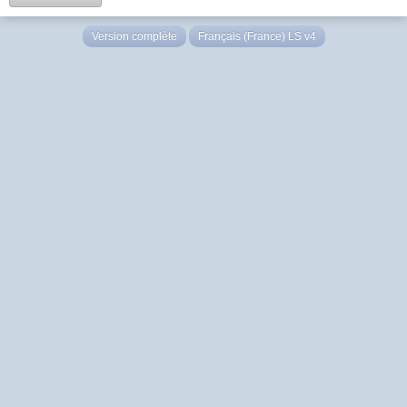
Version complète
Français (France) LS v4