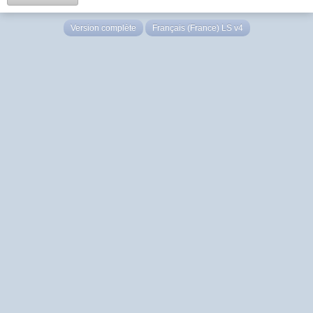
Version complète
Français (France) LS v4