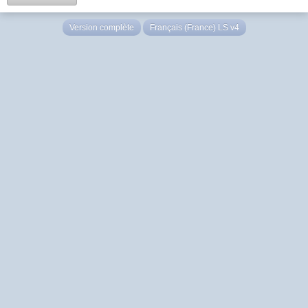
Version complète
Français (France) LS v4