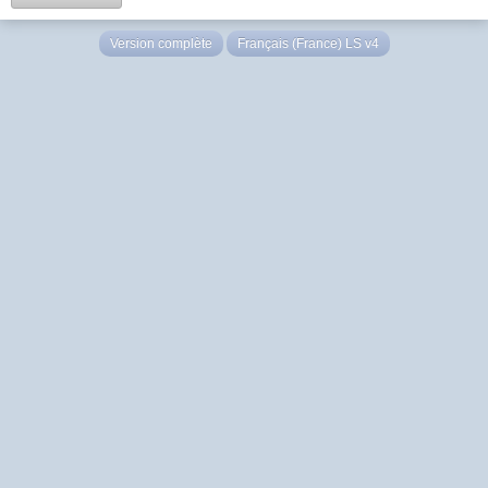
Version complète
Français (France) LS v4