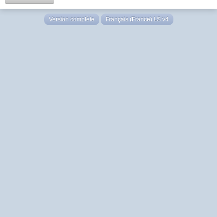
Version complète
Français (France) LS v4