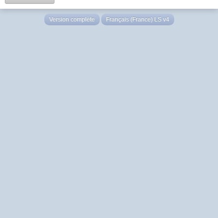
Version complète
Français (France) LS v4