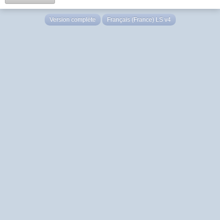
Version complète
Français (France) LS v4