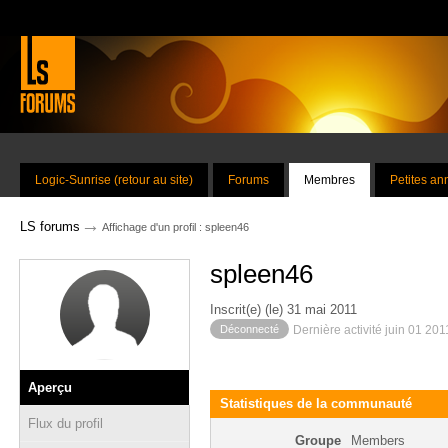
Logic-Sunrise (retour au site)
Forums
Membres
Petites a
→
LS forums
Affichage d'un profil : spleen46
spleen46
Inscrit(e) (le) 31 mai 2011
Déconnecté
Dernière activité juin 01 20
Aperçu
Statistiques de la communauté
Flux du profil
Groupe
Members