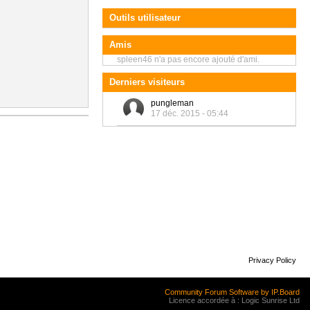
Outils utilisateur
Amis
spleen46 n'a pas encore ajouté d'ami.
Derniers visiteurs
pungleman
17 déc. 2015 - 05:44
Privacy Policy
Community Forum Software by IP.Board
Licence accordée à : Logic Sunrise Ltd