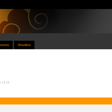
nnonces
Shoutbox
11 15:15