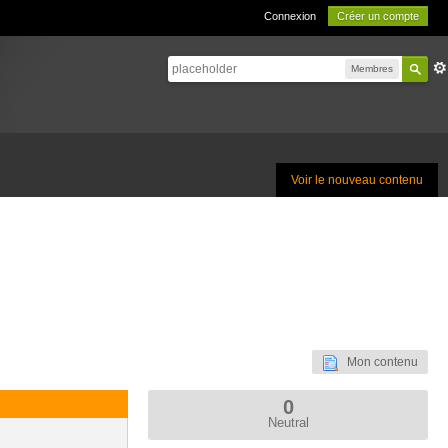
Connexion
Créer un compte
Membres
Voir le nouveau contenu
Mon contenu
0
Neutral