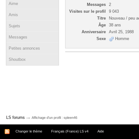
Aime
Messages
2
Visites sur le profil
9 043
Amis
Titre
Nouveau / peu ac
Âge
38 ans
Sujets
Anniversaire
Avril 25, 1988
Messages
Sexe
Homme
Petites annonces
Shoutbox
→
LS forums
Affichage d'un profil : spleen46
Changer le thème
Français (France) LS v4
Aide