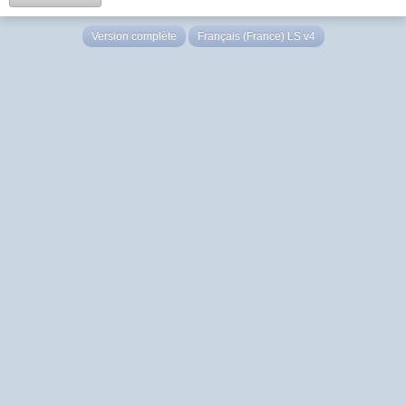
Version complète
Français (France) LS v4