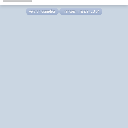
Version complète
Français (France) LS v4