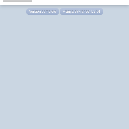
Version complète
Français (France) LS v4